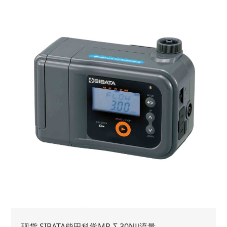
现货 SIBATA柴田科学MP-Σ 30NⅡ流量...