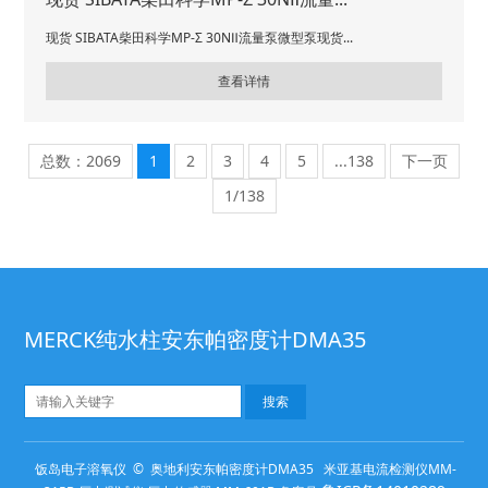
现货 SIBATA柴田科学MP-Σ 30NⅡ流量泵微型泵现货...
查看详情
总数：2069
1
2
3
4
5
...138
下一页
1/138
MERCK纯水柱安东帕密度计DMA35
饭岛电子溶氧仪 © 奥地利安东帕密度计DMA35 米亚基电流检测仪MM-