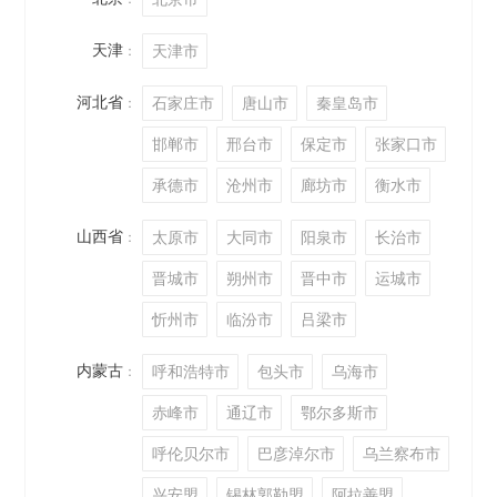
天津
天津市
：
河北省
石家庄市
唐山市
秦皇岛市
：
邯郸市
邢台市
保定市
张家口市
承德市
沧州市
廊坊市
衡水市
山西省
太原市
大同市
阳泉市
长治市
：
晋城市
朔州市
晋中市
运城市
忻州市
临汾市
吕梁市
内蒙古
呼和浩特市
包头市
乌海市
：
赤峰市
通辽市
鄂尔多斯市
呼伦贝尔市
巴彦淖尔市
乌兰察布市
兴安盟
锡林郭勒盟
阿拉善盟