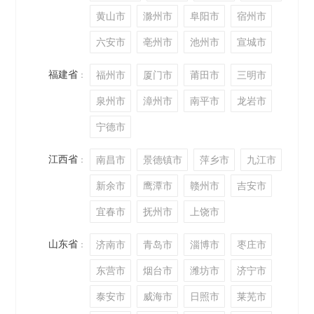
黄山市
滁州市
阜阳市
宿州市
六安市
亳州市
池州市
宣城市
福建省
福州市
厦门市
莆田市
三明市
：
泉州市
漳州市
南平市
龙岩市
宁德市
江西省
南昌市
景德镇市
萍乡市
九江市
：
新余市
鹰潭市
赣州市
吉安市
宜春市
抚州市
上饶市
山东省
济南市
青岛市
淄博市
枣庄市
：
东营市
烟台市
潍坊市
济宁市
泰安市
威海市
日照市
莱芜市