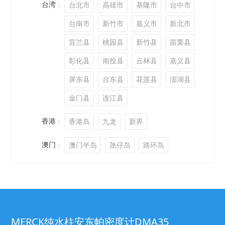
台湾
台北市
高雄市
基隆市
台中市
：
台南市
新竹市
嘉义市
新北市
宜兰县
桃园县
新竹县
苗栗县
彰化县
南投县
云林县
嘉义县
屏东县
台东县
花莲县
澎湖县
金门县
连江县
香港
香港岛
九龙
新界
：
澳门
澳门半岛
氹仔岛
路环岛
：
MERCK纯水柱安东帕密度计DMA35