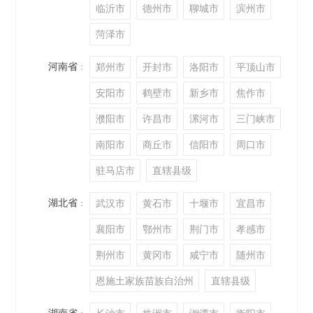
临沂市
德州市
聊城市
滨州市
菏泽市
河南省
郑州市
开封市
洛阳市
平顶山市
：
安阳市
鹤壁市
新乡市
焦作市
濮阳市
许昌市
漯河市
三门峡市
南阳市
商丘市
信阳市
周口市
驻马店市
直辖县级
湖北省
武汉市
黄石市
十堰市
宜昌市
：
襄阳市
鄂州市
荆门市
孝感市
荆州市
黄冈市
咸宁市
随州市
恩施土家族苗族自治州
直辖县级
湖南省