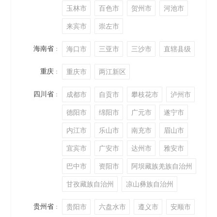
玉林市
百色市
贺州市
河池市
来宾市
崇左市
海南省
海口市
三亚市
三沙市
直辖县级
：
重庆
重庆市
两江新区
：
四川省
成都市
自贡市
攀枝花市
泸州市
：
德阳市
绵阳市
广元市
遂宁市
内江市
乐山市
南充市
眉山市
宜宾市
广安市
达州市
雅安市
巴中市
资阳市
阿坝藏族羌族自治州
甘孜藏族自治州
凉山彝族自治州
贵州省
贵阳市
六盘水市
遵义市
安顺市
：