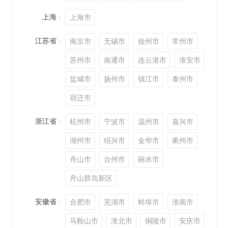
上海
上海市
：
江苏省
南京市
无锡市
徐州市
常州市
：
苏州市
南通市
连云港市
淮安市
盐城市
扬州市
镇江市
泰州市
宿迁市
浙江省
杭州市
宁波市
温州市
嘉兴市
：
湖州市
绍兴市
金华市
衢州市
舟山市
台州市
丽水市
舟山群岛新区
安徽省
合肥市
芜湖市
蚌埠市
淮南市
：
马鞍山市
淮北市
铜陵市
安庆市