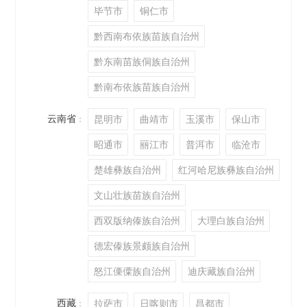
毕节市
铜仁市
黔西南布依族苗族自治州
黔东南苗族侗族自治州
黔南布依族苗族自治州
云南省
昆明市
曲靖市
玉溪市
保山市
：
昭通市
丽江市
普洱市
临沧市
楚雄彝族自治州
红河哈尼族彝族自治州
文山壮族苗族自治州
西双版纳傣族自治州
大理白族自治州
德宏傣族景颇族自治州
怒江傈僳族自治州
迪庆藏族自治州
西藏
拉萨市
日喀则市
昌都市
：