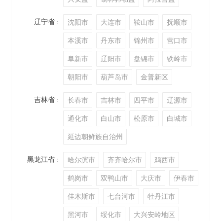
辽宁省
沈阳市
大连市
鞍山市
抚顺市
：
本溪市
丹东市
锦州市
营口市
阜新市
辽阳市
盘锦市
铁岭市
朝阳市
葫芦岛市
金普新区
吉林省
长春市
吉林市
四平市
辽源市
：
通化市
白山市
松原市
白城市
延边朝鲜族自治州
黑龙江省
哈尔滨市
齐齐哈尔市
鸡西市
：
鹤岗市
双鸭山市
大庆市
伊春市
佳木斯市
七台河市
牡丹江市
黑河市
绥化市
大兴安岭地区