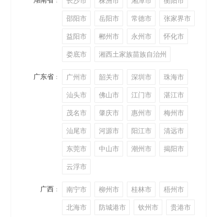
长沙市
株洲市
湘潭市
衡阳市
：
邵阳市
岳阳市
常德市
张家界市
益阳市
郴州市
永州市
怀化市
娄底市
湘西土家族苗族自治州
广东省
广州市
韶关市
深圳市
珠海市
：
汕头市
佛山市
江门市
湛江市
茂名市
肇庆市
惠州市
梅州市
汕尾市
河源市
阳江市
清远市
东莞市
中山市
潮州市
揭阳市
云浮市
广西
南宁市
柳州市
桂林市
梧州市
：
北海市
防城港市
钦州市
贵港市