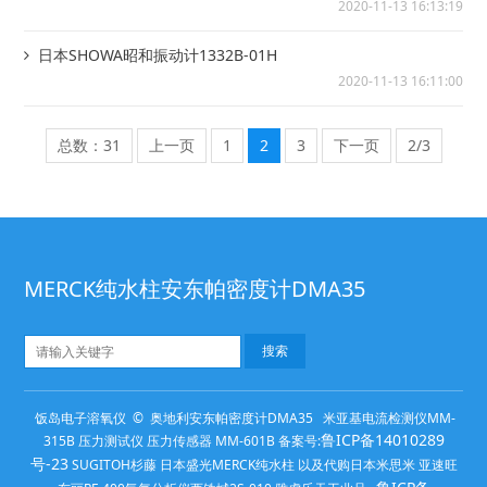
2020-11-13 16:13:19
日本SHOWA昭和振动计1332B-01H
2020-11-13 16:11:00
总数：31
上一页
1
2
3
下一页
2/3
MERCK纯水柱安东帕密度计DMA35
饭岛电子溶氧仪 © 奥地利安东帕密度计DMA35 米亚基电流检测仪MM-
鲁ICP备14010289
315B 压力测试仪 压力传感器 MM-601B 备案号:
号-23
SUGITOH杉藤 日本盛光MERCK纯水柱 以及代购日本米思米 亚速旺