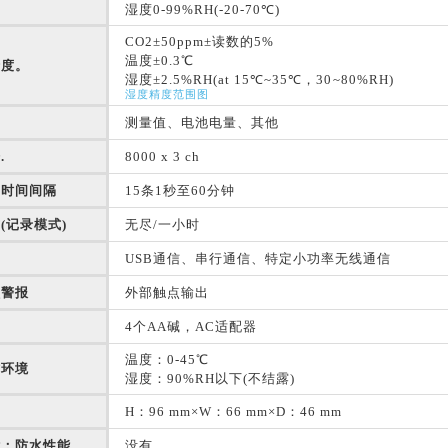
湿度0-99%RH(-20-70℃)
CO2±50ppm±读数的5%
温度±0.3℃
精度。
湿度±2.5%RH(at 15℃~35℃，30~80%RH)
湿度精度范围图
测量值、电池电量、其他
.
8000 x 3 ch
隔时间间隔
15条1秒至60分钟
(记录模式)
无尽/一小时
USB通信、串行通信、特定小功率无线通信
认警报
外部触点输出
4个AA碱，AC适配器
温度：0-45℃
作环境
湿度：90%RH以下(不结露)
H：96 mm×W：66 mm×D：46 mm
能；防水性能
没有