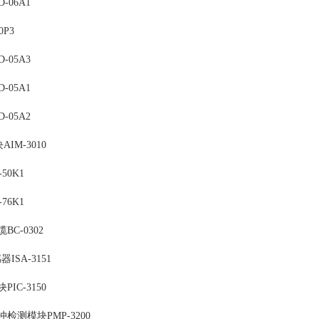
-06A1
0P3
-05A3
-05A1
-05A2
AIM-3010
50K1
76K1
C-0302
ISA-3151
IC-3150
检测模块PMP-3200