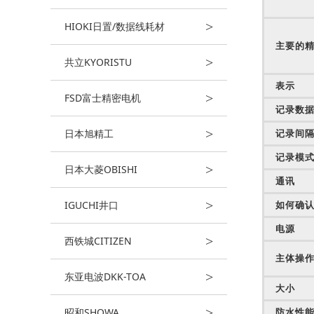
>
HIOKI日置/数据线耗材
主要的
>
共立KYORISTU
表示
>
FSD富士精密电机
记录数据
>
日本旭精工
记录间
记录模式
>
日本大菱OBISHI
通讯
>
IGUCHI井口
如何确
电源
>
西铁城CITIZEN
主体操
>
东亚电波DKK-TOA
大小
>
昭和SHOWA
防水性