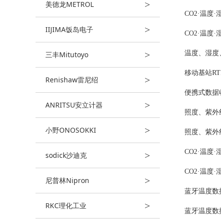
>
美德龙METROL
CO2·温度·
>
IIJIMA饭岛电子
CO2·温度·
>
温度、湿度、
三丰Mitutoyo
移动基站RTR
>
Renishaw雷尼绍
便携式数据收
>
ANRITSU安立计器
照度、紫外线
>
小野ONOSOKKI
照度、紫外线
CO2·温度·
>
sodick沙迪克
CO2·温度
>
尼普林Nipron
蓝牙温度数据
>
RKC理化工业
蓝牙温度数据