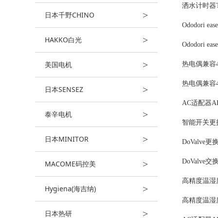
洒水计时器T
>
日本千野CHINO
Ododori eas
>
HAKKO白光
Ododori ea
>
美国电机
热电偶兼容4
热电偶兼容4
>
日本SENSEZ
AC适配器AD
>
泰辛电机
智能开关更换
>
日本MINITOR
DoValve更
DoValve
>
MACOME码控美
高精度温湿度
>
Hygiena(海吉纳)
高精度温湿度
>
日本热研