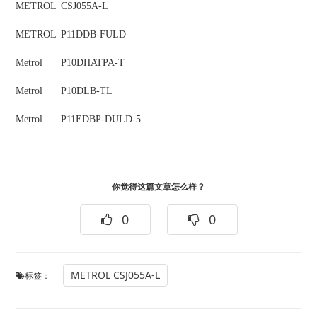
METROL
CSJ055A-L
METROL
P11DDB-FULD
Metrol
P10DHATPA-T
Metrol
P10DLB-TL
Metrol
P11EDBP-DULD-5
你觉得这篇文章怎么样？
0
0
METROL CSJ055A-L
标签：