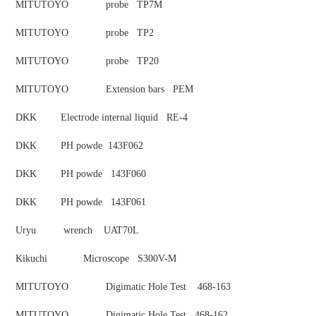
MITUTOYO
probe TP7M
MITUTOYO
probe TP2
MITUTOYO
probe TP20
MITUTOYO
Extension bars PEM
DKK
Electrode internal liquid RE-4
DKK
PH powde 143F062
DKK
PH powde 143F060
DKK
PH powde 143F061
Uryu
wrench UAT70L
Kikuchi
Microscope S300V-M
MITUTOYO
Digimatic Hole Test 468-163
MITUTOYO
Digimatic Hole Test 468-162