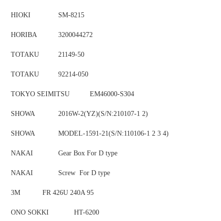
HIOKI
SM-8215
HORIBA
3200044272
TOTAKU
21149-50
TOTAKU
92214-050
TOKYO SEIMITSU
EM46000-S304
SHOWA
2016W-2(YZ)(S/N:210107-1 2)
SHOWA
MODEL-1591-21(S/N:110106-1 2 3 4)
NAKAI
Gear Box For D type
NAKAI
Screw For D type
3M
FR 426U 240A 95
ONO SOKKI
HT-6200