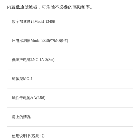
内置低通滤波器，可消除不必要的高频频率。
数字加速度计Model-1340B
压电探测器Model-2358(带M6螺丝)
低噪声电缆LNC-1A-3(3m)
磁体架MG-1
碱性干电池AA(LR6)
肩上的情况
使用说明书(说明书)