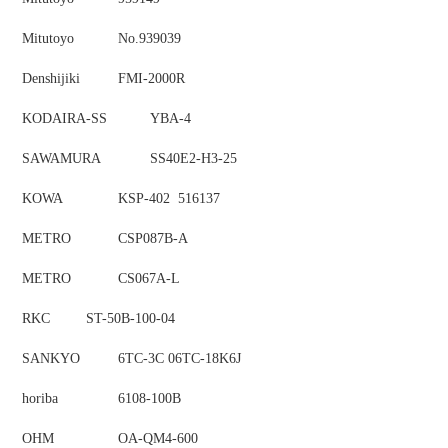
Mitutoyo
No.939039
Denshijiki
FMI-2000R
KODAIRA-SS
YBA-4
SAWAMURA
SS40E2-H3-25
KOWA
KSP-402 516137
METRO
CSP087B-A
METRO
CS067A-L
RKC
ST-50B-100-04
SANKYO
6TC-3C 06TC-18K6J
horiba
6108-100B
OHM
OA-QM4-600