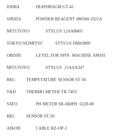
IIJIMA
DIAPHRAGM GT-41
SIBATA
POWDER REAGENT 080560-1021A
MITUTOYO
STYLUS 12AAB405
TOKYO SEIMITSU
STYLUS DM43809
OBISHI
LEVEL FOR SPIN MACHINE AM101
MITUTOYO
STYLUS 21AAA347
RKC
TEMPETATURE SENSOR ST-50
T&D
THERMO METER TR-74UI
SATO
PH METER SK-660PH 6228-00
RKC
SENSOR ST-50
AIKOH
CABLE RZ-OP-2