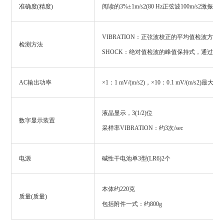
准确度(精度)
阅读的3%±1m/s2(80 Hz正弦波100m/s2激振，2
VIBRATION：正弦波校正的平均值检波方式
检测方法
SHOCK：绝对值检波的峰值保持式，通过复
AC输出功率
×1：1 mV/(m/s2)，×10：0.1 mV/(m/s2
液晶显示，3(1/2)位
数字显示装置
采样率VIBRATION：约3次/sec
电源
碱性干电池单3型(LR6)2个
本体约220克
质量(质量)
包括附件一式：约800g